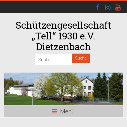
Schützengesellschaft
„Tell“ 1930 e.V.
Dietzenbach
00:00
01:00
02:00
03:00
Menü
04:00