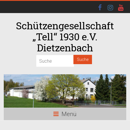
Schützengesellschaft
„Tell“ 1930 e.V.
Dietzenbach
00:00
01:00
02:00
03:00
Menü
04:00