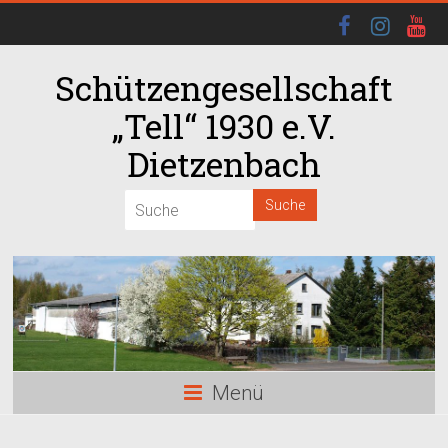
Schützengesellschaft
„Tell“ 1930 e.V.
Dietzenbach
00:00
01:00
02:00
03:00
Menü
04:00