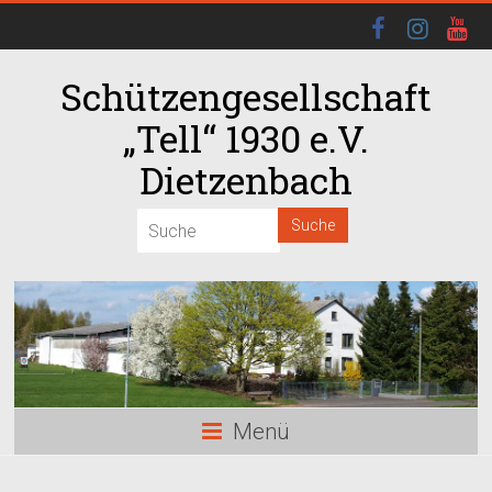
Schützengesellschaft
„Tell“ 1930 e.V.
Dietzenbach
00:00
01:00
02:00
03:00
Menü
04:00