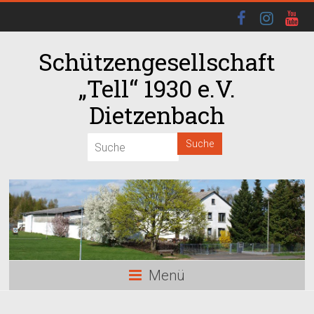
Schützengesellschaft
„Tell“ 1930 e.V.
Dietzenbach
00:00
01:00
02:00
03:00
Menü
04:00