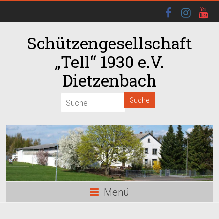
Schützengesellschaft
„Tell“ 1930 e.V.
Dietzenbach
00:00
01:00
02:00
03:00
Menü
04:00