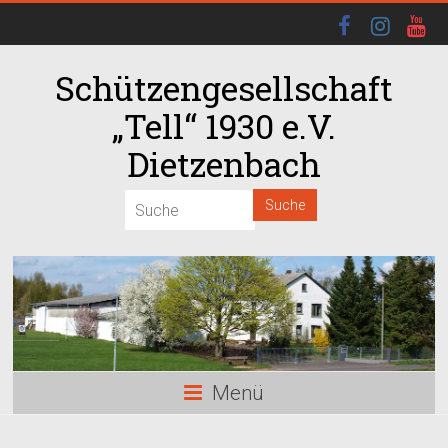
Schützengesellschaft
„Tell“ 1930 e.V.
Dietzenbach
00:00
01:00
02:00
03:00
Menü
04:00