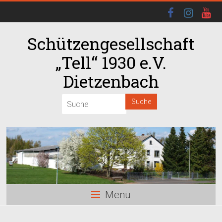
Schützengesellschaft
„Tell“ 1930 e.V.
Dietzenbach
00:00
01:00
02:00
03:00
Menü
04:00