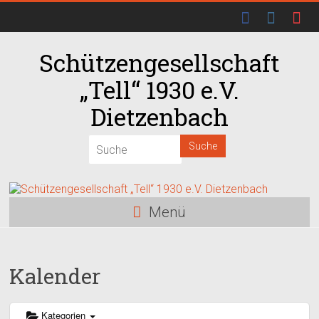
Schützengesellschaft
00:00
„Tell“ 1930 e.V.
01:00
Dietzenbach
02:00
03:00
Menü
04:00
Kalender
05:00
06:00
Kategorien