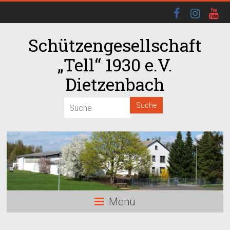
Schützengesellschaft
„Tell“ 1930 e.V.
Dietzenbach
00:00
01:00
02:00
03:00
Menü
04:00