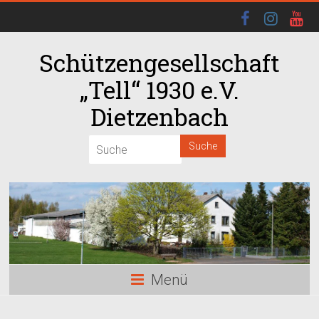
Schützengesellschaft
„Tell“ 1930 e.V.
Dietzenbach
00:00
01:00
02:00
03:00
Menü
04:00