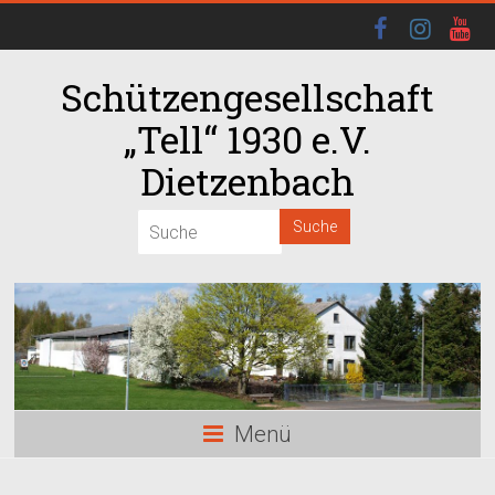
Schützengesellschaft
„Tell“ 1930 e.V.
Dietzenbach
00:00
01:00
02:00
03:00
Menü
04:00