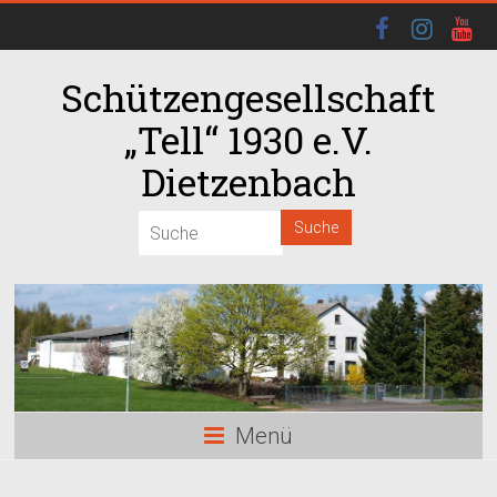
Schützengesellschaft
„Tell“ 1930 e.V.
Dietzenbach
00:00
01:00
02:00
03:00
Menü
04:00