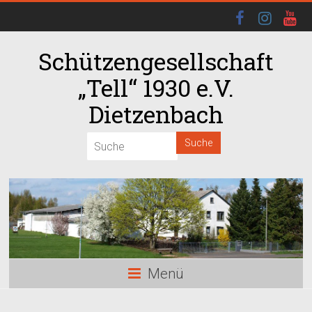
Schützengesellschaft
„Tell“ 1930 e.V.
Dietzenbach
00:00
01:00
02:00
03:00
Menü
04:00