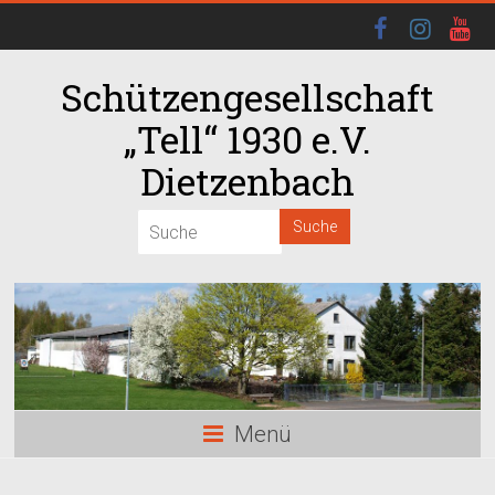
Schützengesellschaft
„Tell“ 1930 e.V.
Dietzenbach
00:00
01:00
02:00
03:00
Menü
04:00