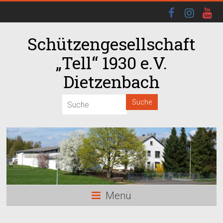
Schützengesellschaft
„Tell“ 1930 e.V.
Dietzenbach
00:00
01:00
02:00
03:00
Menü
04:00