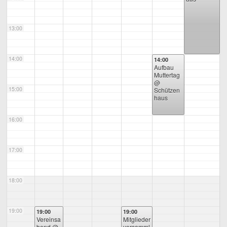
13:00
14:00
14:00
Aufbau
Muttertag
@
15:00
Schützen
haus
16:00
17:00
18:00
19:00
19:00
19:00
Vereinsa
Mitglieder
bend
@
versamml