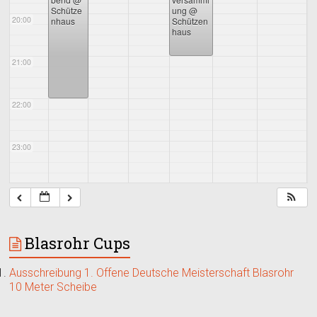
Schütze
ung
@
20:00
nhaus
Schützen
haus
21:00
22:00
23:00
Blasrohr Cups
Ausschreibung 1. Offene Deutsche Meisterschaft Blasrohr
10 Meter Scheibe