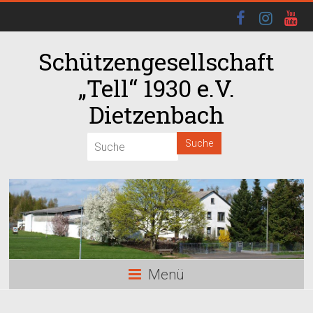
Schützengesellschaft
„Tell“ 1930 e.V.
Dietzenbach
00:00
01:00
02:00
03:00
Menü
04:00