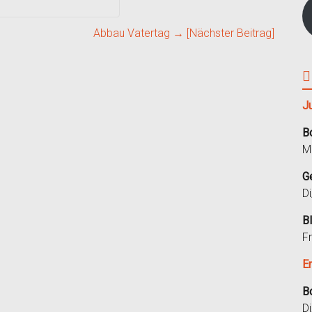
Abbau Vatertag
→ [Nächster Beitrag]
J
B
M
G
D
B
F
E
B
D