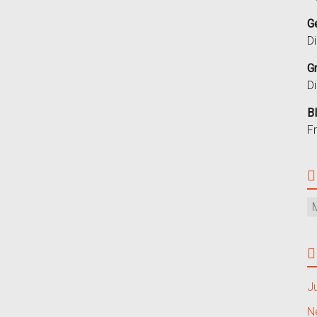
G
D
G
D
B
F
J
N