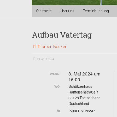
Startseite
Über uns
Terminbuchung
Aufbau Vatertag
Thorben Becker
21. April 2024
8. Mai 2024 um
WANN:
16:00
Schützenhaus
WO:
Raiffeisenstraße 1
63128 Dietzenbach
Deutschland
ARBEITSEINSATZ