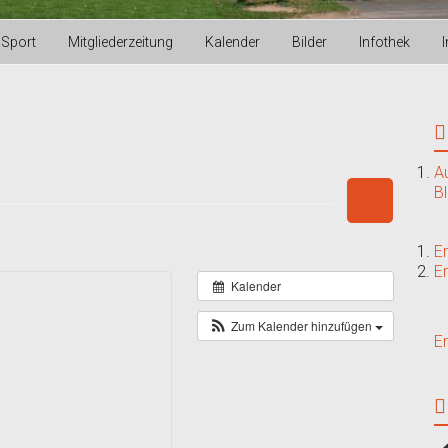
Sport
Mitgliederzeitung
Kalender
Bilder
Infothek
A
B
E
E
Kalender
Zum Kalender hinzufügen
E