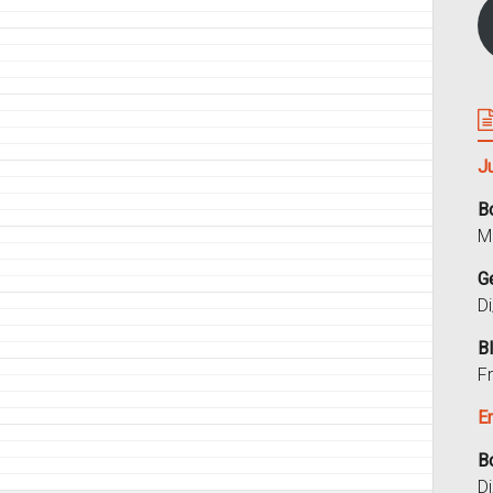
J
B
M
G
D
B
F
E
B
D