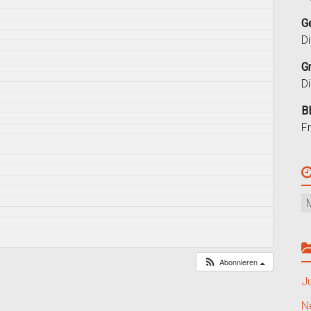
G
D
G
D
B
F
Abonnieren
J
N