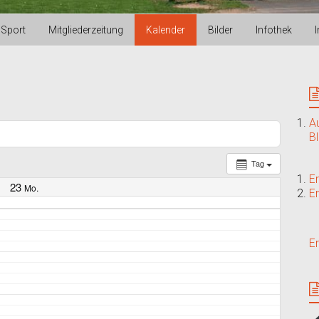
Sport
Mitgliederzeitung
Kalender
Bilder
Infothek
A
B
Tag
E
23
Mo.
E
E