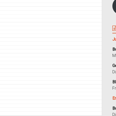
J
B
M
G
D
B
F
E
B
D