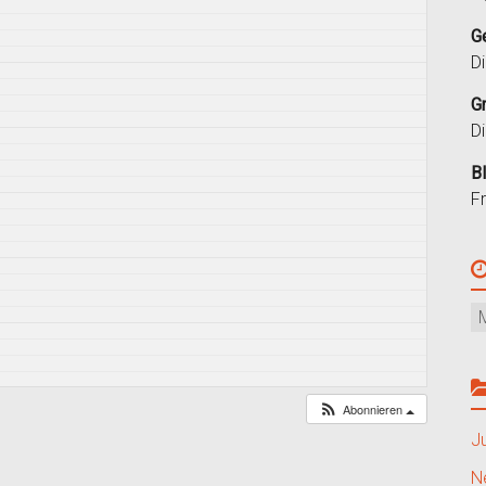
G
D
G
D
B
F
Abonnieren
J
N