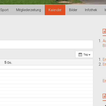
Sport
Mitgliederzeitung
Kalender
Bilder
Infothek
A
B
Tag
E
5
Do.
E
E