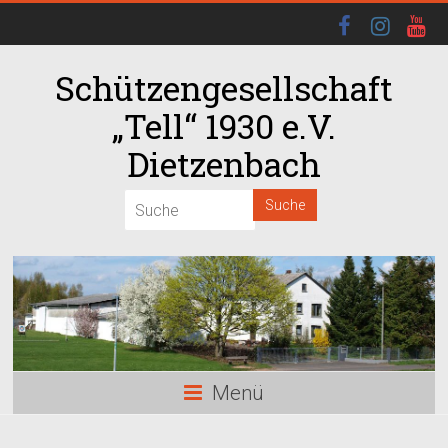
Schützengesellschaft
„Tell“ 1930 e.V.
Dietzenbach
00:00
01:00
02:00
03:00
Menü
04:00