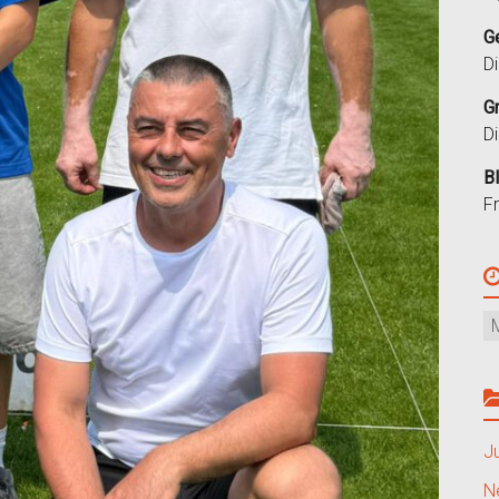
G
D
G
D
B
F
J
N