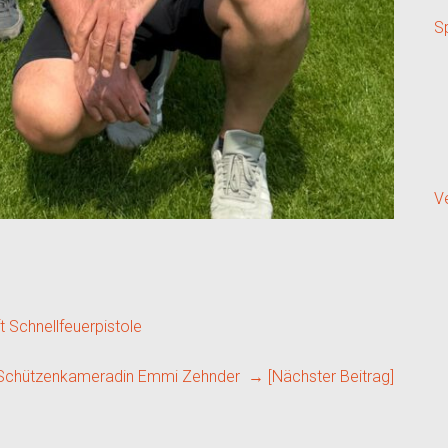
S
V
 Schnellfeuerpistole
e Schützenkameradin Emmi Zehnder
→ [Nächster Beitrag]