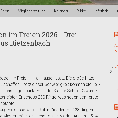
Sport
Mitgliederzeitung
Kalender
Bilder
Infothek
en im Freien 2026 –Drei
us Dietzenbach
A
B
E
E
ogen im Freien in Hainhausen statt. Die große Hitze
 schaffen. Trotz dieser Schwierigkeit konnten die Tell-
E
n Leistungen punkten. In der Klasse Schüler C wurde
smeister. Er schoss 280 Ringe, was neben dem ersten
edeutete.
 Jugendklasse wurde Robin Giesder mit 423 Ringen.
se Master männlich, sicherte sich Vladan Arsic mit 514