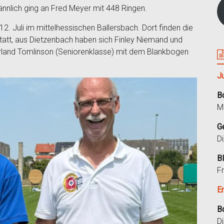
männlich ging an Fred Meyer mit 448 Ringen.
2. Juli im mittelhessischen Ballersbach. Dort finden die
tatt, aus Dietzenbach haben sich Finley Niemand und
land Tomlinson (Seniorenklasse) mit dem Blankbogen
J
B
M
G
D
B
F
E
B
D